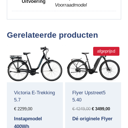
Uitvoering
Voorraadmodel
Gerelateerde producten
afgeprijsd
Victoria E-Trekking
Flyer Upstreet5
5.7
5.40
Oorspronkelijke
Huidige
€
2299,00
€
4249,00
€
3499,00
prijs
prijs
Instapmodel
Dé originele Flyer
was:
is:
400Wh