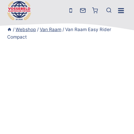
Doorgaan
naar
inhoud
/
Webshop
/
Van Raam
/
Van Raam Easy Rider
Compact