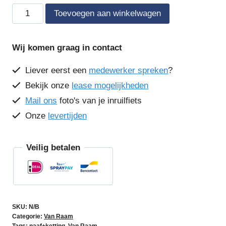
Van
Toevoegen aan winkelwagen
Raam
Easy
Wij komen graag in contact
Rider
Compact
Liever eerst een
medewerker spreken
?
aantal
Bekijk onze
lease mogelijkheden
Mail ons
foto's van je inruilfiets
Onze
levertijden
Veilig betalen
SKU:
N/B
Categorie:
Van Raam
Tags:
naaf+ketting
,
Van Raam