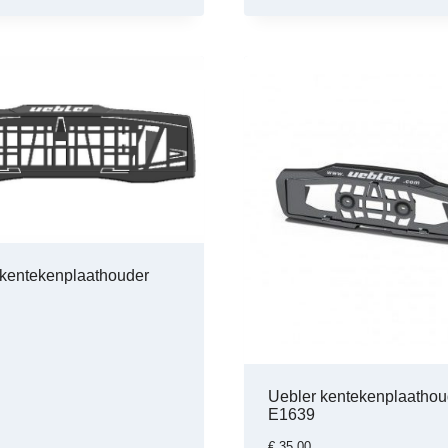
 kentekenplaathouder
Uebler kentekenplaathou
E1639
€
35,00