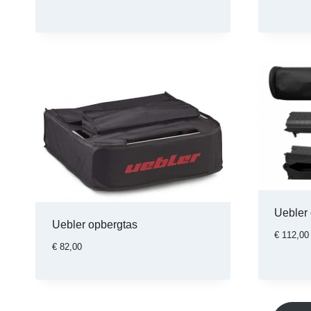
€
,
0
7
0
4
.
9
,
0
0
Uebler 
Uebler opbergtas
€
112,00
€
82,00