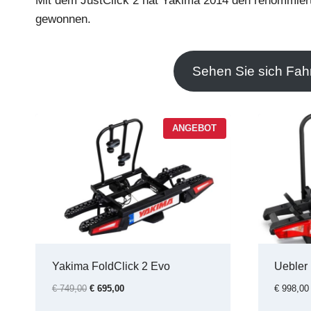
Mit dem JustClick 2 hat Yakima 2014 den renommie
gewonnen.
Sehen Sie sich Fah
P
ANGEBOT
R
O
D
U
K
T
I
M
A
N
G
E
Yakima FoldClick 2 Evo
Uebler 
B
O
U
A
€
749,00
€
695,00
€
998,00
T
r
k