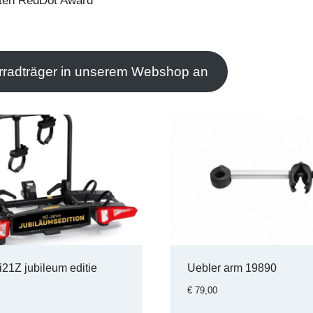
rten RedDot Award
rradträger in unserem Webshop an
i21Z jubileum editie
Uebler arm 19890
€
79,00