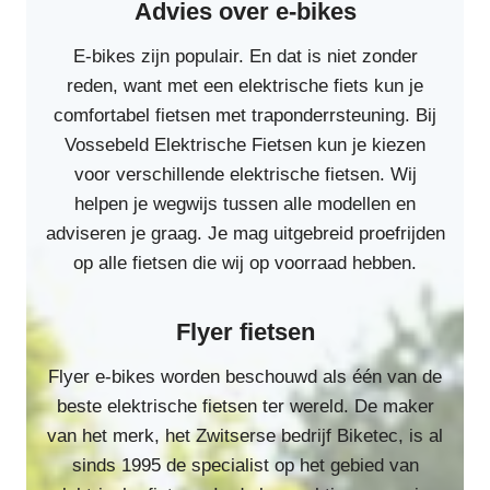
Advies over e-bikes
E-bikes zijn populair. En dat is niet zonder
reden, want met een elektrische fiets kun je
comfortabel fietsen met traponderrsteuning. Bij
Vossebeld Elektrische Fietsen kun je kiezen
voor verschillende elektrische fietsen. Wij
helpen je wegwijs tussen alle modellen en
adviseren je graag. Je mag uitgebreid proefrijden
op alle fietsen die wij op voorraad hebben.
Flyer fietsen
Flyer e-bikes worden beschouwd als één van de
beste elektrische fietsen ter wereld. De maker
van het merk, het Zwitserse bedrijf Biketec, is al
sinds 1995 de specialist op het gebied van