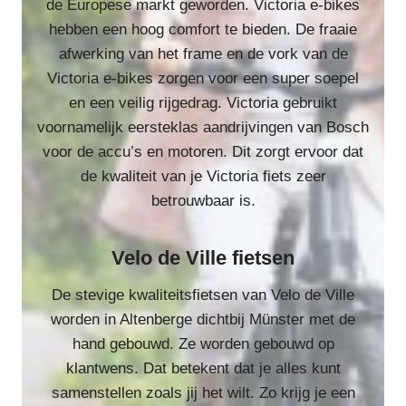
de Europese markt geworden. Victoria e-bikes
hebben een hoog comfort te bieden. De fraaie
afwerking van het frame en de vork van de
Victoria e-bikes zorgen voor een super soepel
en een veilig rijgedrag. Victoria gebruikt
voornamelijk eersteklas aandrijvingen van Bosch
voor de accu’s en motoren. Dit zorgt ervoor dat
de kwaliteit van je Victoria fiets zeer
betrouwbaar is.
Velo de Ville fietsen
De stevige kwaliteitsfietsen van Velo de Ville
worden in Altenberge dichtbij Münster met de
hand gebouwd. Ze worden gebouwd op
klantwens. Dat betekent dat je alles kunt
samenstellen zoals jij het wilt. Zo krijg je een