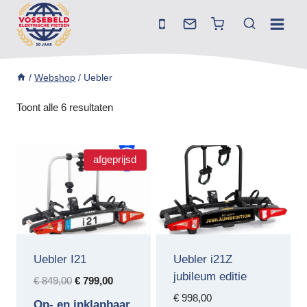
Doorgaan
naar
inhoud
/
Webshop
/
Uebler
Toont alle 6 resultaten
afgeprijsd
Uebler I21
Uebler i21Z
jubileum editie
Oorspronkelijke
Huidige
€
849,00
€
799,00
prijs
prijs
€
998,00
Op- en inklapbaar