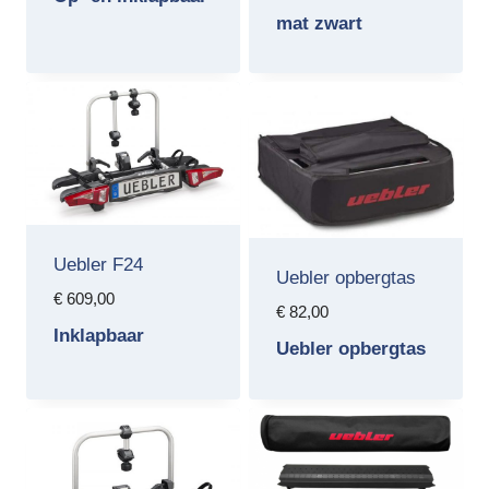
was:
is:
mat zwart
€ 849,00.
€ 799,00.
Uebler F24
Uebler opbergtas
€
609,00
€
82,00
Inklapbaar
Uebler opbergtas