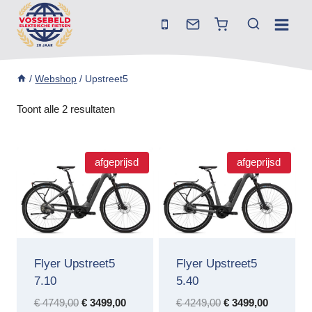
Doorgaan
naar
inhoud
/
Webshop
/
Upstreet5
Toont alle 2 resultaten
afgeprijsd
afgeprijsd
Flyer Upstreet5
Flyer Upstreet5
7.10
5.40
Oorspronkelijke
Huidige
Oorspronkelijke
Huidige
€
4749,00
€
3499,00
€
4249,00
€
3499,00