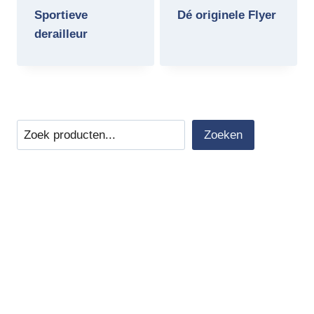
prijs
prijs
prijs
prijs
Sportieve
Dé originele Flyer
was:
is:
was:
is:
derailleur
€ 4749,00.
€ 3499,00.
€ 4249,00.
€ 3499,00
Zoeken
Zoeken