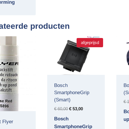
erming
ateerde producten
afgeprijsd
Bosch
Bo
SmartphoneGrip
(S
(Smart)
€
1
Oorspronkelijke
Huidige
€
60,00
€
53,00
Bo
prijs
prijs
Bosch
up
t Flyer
was:
is:
SmartphoneGrip
€ 60,00.
€ 53,00.