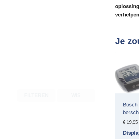
oplossing
verhelpen
Je zo
FILTEREN
WIS
Bosch 
bersc
€
19,95
Displa