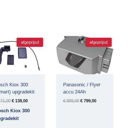
afgeprijsd
afgeprijsd
sch Kiox 300
Panasonic / Flyer
mart) upgradekit
accu 24Ah
Oorspronkelijke
Huidige
Oorspronkelijke
Huidige
71,00
€
138,00
€
899,00
€
799,00
prijs
prijs
prijs
prijs
sch Kiox 300
was:
is:
was:
is:
gradekit
€ 171,00.
€ 138,00.
€ 899,00.
€ 799,00.