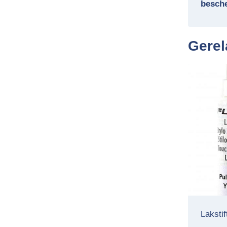
besch
Gerel
Lakstif