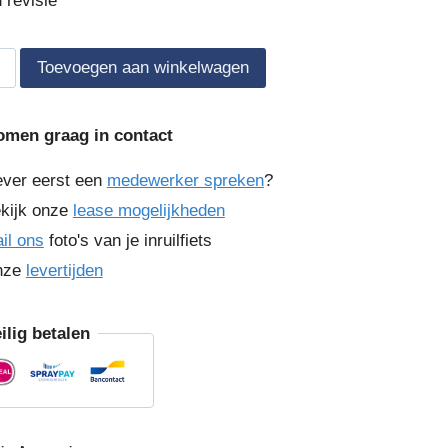
 revisie
h
Toevoegen aan winkelwagen
e
omen graag in contact
ever eerst een
medewerker spreken
?
kijk onze
lease mogelijkheden
il ons
foto's van je inruilfiets
nze
levertijden
ilig betalen