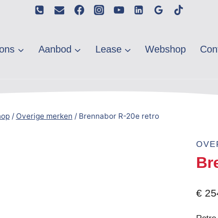
ons
Aanbod
Lease
Webshop
Con
hop
/
Overige merken
/
Brennabor R-20e retro
OVE
Br
€
25