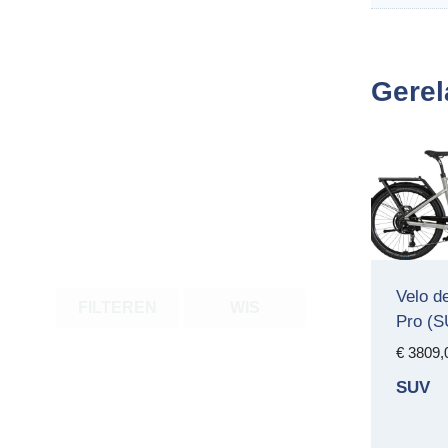
Gerel
Velo d
FILTEREN
WIS
Pro (S
€
3809,
SUV