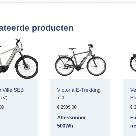
ateerde producten
e Ville SEB
Victoria E-Trekking
Ve
UV)
7.4
Pu
00
€
2999,00
€
3
Alleskunner
Fi
500Wh
in