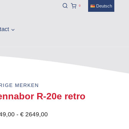
Deutsch
0
tact
RIGE MERKEN
ennabor R-20e retro
Prijsklasse:
49,00
-
€
2649,00
€ 2549,00