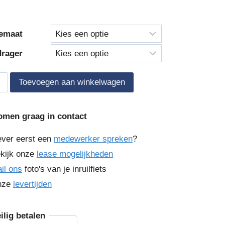
tot
€ 2649,00
emaat
drager
abor
Toevoegen aan winkelwagen
omen graag in contact
ever eerst een
medewerker spreken
?
kijk onze
lease mogelijkheden
il ons
foto's van je inruilfiets
nze
levertijden
ilig betalen