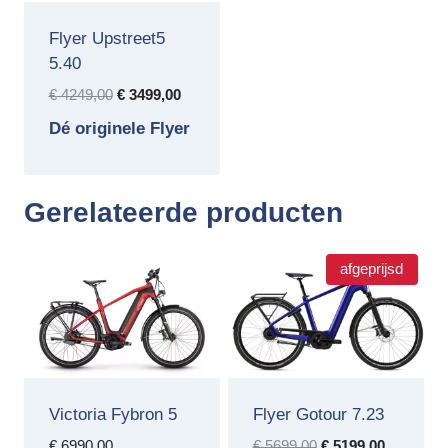
Flyer Upstreet5
5.40
Oorspronkelijke
Huidige
€
4249,00
€
3499,00
prijs
prijs
Dé originele Flyer
was:
is:
€ 4249,00.
€ 3499,00.
Gerelateerde producten
afgeprijsd
Victoria Fybron 5
Flyer Gotour 7.23
Oorspronkelijke
Huidige
€
6990,00
€
5699,00
€
5199,00