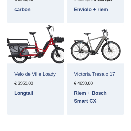
prijs
prijs
carbon
Enviolo + riem
was:
is:
€ 5699,00.
€ 5199,00
Velo de Ville Loady
Victoria Tresalo 17
€
3959,00
€
4699,00
Longtail
Riem + Bosch
Smart CX