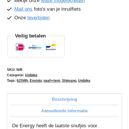
Bekijk onze
lease mogelijkheden
Mail ons
foto's van je inruilfiets
Onze
levertijden
Veilig betalen
SKU:
N/B
Categorie:
Unibike
Tags:
625Wh
,
Enviolo
,
naaf+riem
,
Shimano
,
Unibike
Beschrijving
Aanvullende informatie
De Energy heeft de laatste snufjes voor