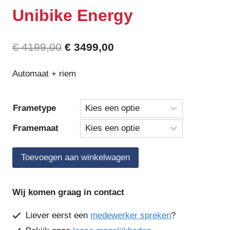
Unibike Energy
Oorspronkelijke
Huidige
€
4199,00
€
3499,00
prijs
prijs
Automaat + riem
was:
is:
€ 4199,00.
€ 3499,00.
Frametype
Framemaat
Unibike
Toevoegen aan winkelwagen
Energy
aantal
Wij komen graag in contact
Liever eerst een
medewerker spreken
?