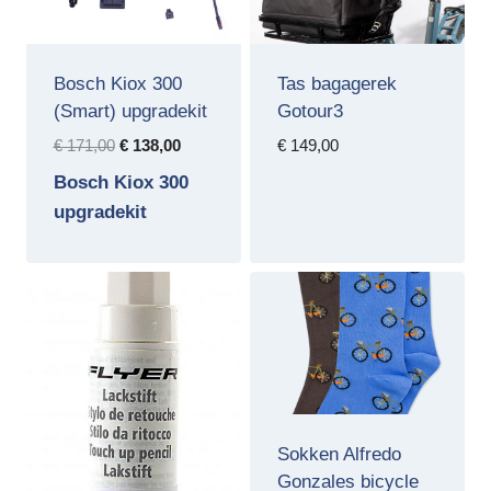
Bosch Kiox 300
Tas bagagerek
(Smart) upgradekit
Gotour3
Oorspronkelijke
Huidige
€
171,00
€
138,00
€
149,00
prijs
prijs
Bosch Kiox 300
was:
is:
upgradekit
€ 171,00.
€ 138,00.
Sokken Alfredo
Gonzales bicycle