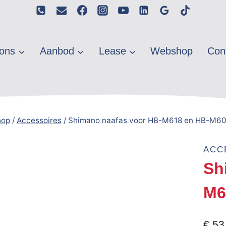
ons
Aanbod
Lease
Webshop
Con
hop
/
Accessoires
/
Shimano naafas voor HB-M618 en HB-M6
ACC
Sh
M6
€
53