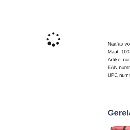
Naafas v
Maat: 100
Artikel n
EAN numm
UPC num
Gerel