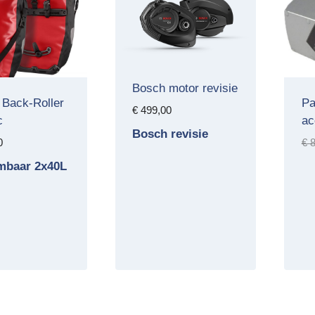
Bosch motor revisie
b Back-Roller
Pa
€
499,00
c
ac
Bosch revisie
0
€
8
mbaar 2x40L