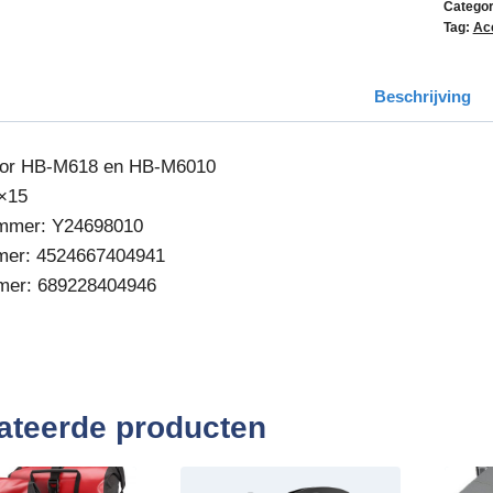
Categor
Tag:
Ac
Beschrijving
oor HB-M618 en HB-M6010
×15
ummer:
Y24698010
er:
4524667404941
mer:
689228404946
ateerde producten