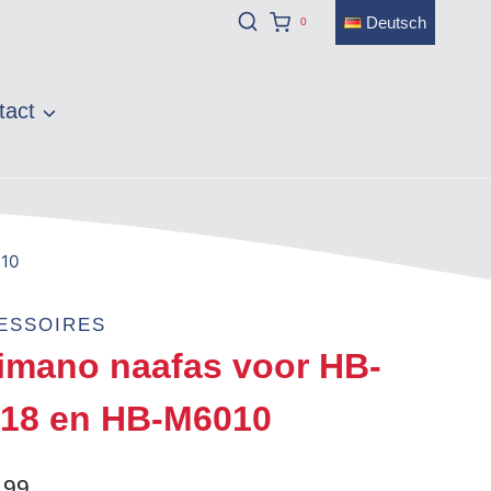
Deutsch
0
tact
010
ESSOIRES
imano naafas voor HB-
18 en HB-M6010
,99