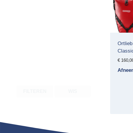
Ortlie
Classi
€
160,0
Afnee
FILTEREN
WIS