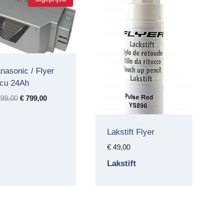
nasonic / Flyer
cu 24Ah
Oorspronkelijke
Huidige
99,00
€
799,00
prijs
prijs
was:
is:
Lakstift Flyer
€ 899,00.
€ 799,00.
€
49,00
Lakstift