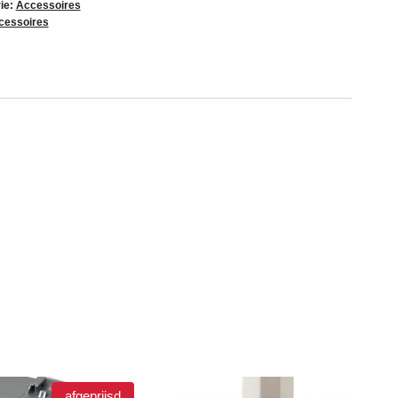
ie:
Accessoires
cessoires
afgeprijsd