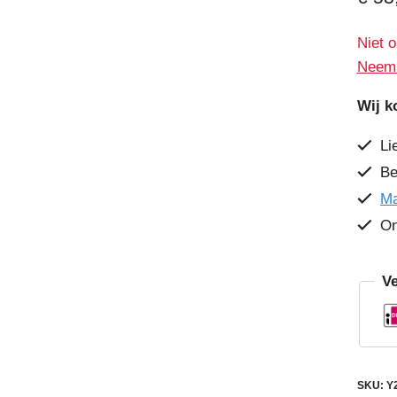
Niet o
Neem 
Wij k
Li
Be
Ma
O
Ve
SKU:
Y