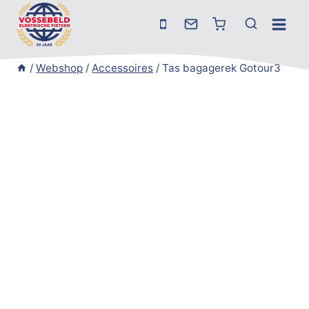
Doorgaan
naar
inhoud
/
Webshop
/
Accessoires
/
Tas bagagerek Gotour3