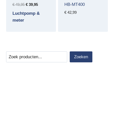
HB-MT400
Oorspronkelijke
Huidige
€
49,95
€
39,95
prijs
prijs
€
42,99
Luchtpomp &
was:
is:
meter
€ 49,95.
€ 39,95.
Zoeken
Zoeken