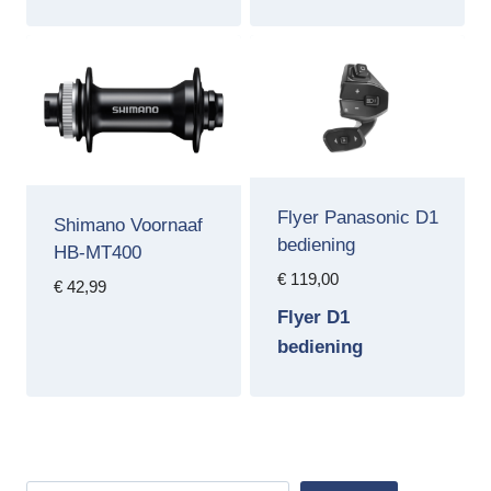
Flyer Panasonic D1
Shimano Voornaaf
bediening
HB-MT400
€
119,00
€
42,99
Flyer D1
bediening