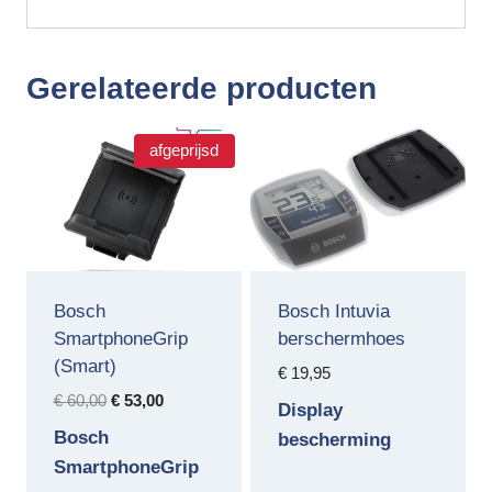
Gerelateerde producten
afgeprijsd
Bosch
Bosch Intuvia
SmartphoneGrip
berschermhoes
(Smart)
€
19,95
Oorspronkelijke
Huidige
€
60,00
€
53,00
Display
prijs
prijs
Bosch
bescherming
was:
is:
SmartphoneGrip
€ 60,00.
€ 53,00.