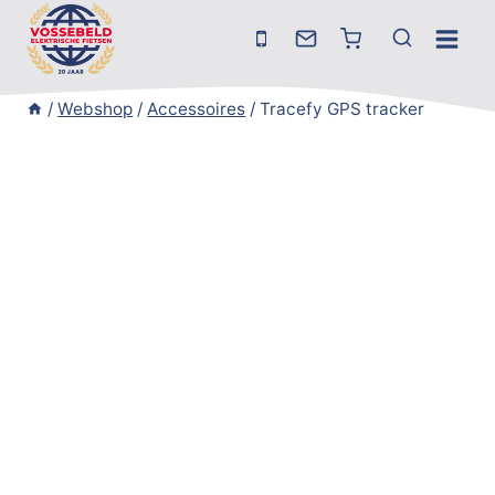
Doorgaan
naar
inhoud
/
Webshop
/
Accessoires
/
Tracefy GPS tracker