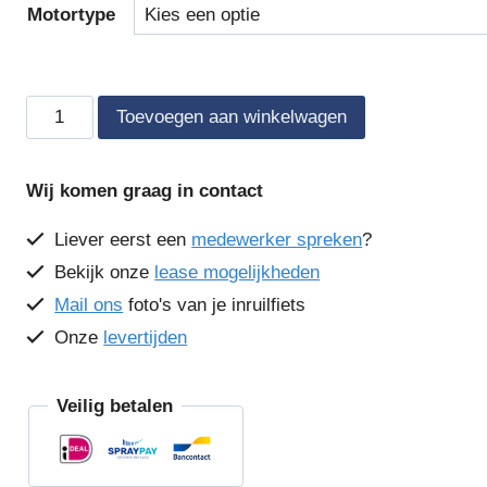
Motortype
Tracefy
Toevoegen aan winkelwagen
GPS
tracker
Wij komen graag in contact
aantal
Liever eerst een
medewerker spreken
?
Bekijk onze
lease mogelijkheden
Mail ons
foto's van je inruilfiets
Onze
levertijden
Veilig betalen