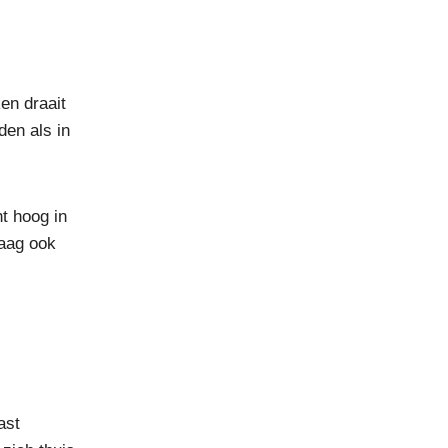
en draait
den als in
ht hoog in
raag ook
ast