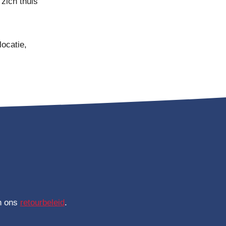
 zich thuis
locatie,
 ons
retourbeleid
.