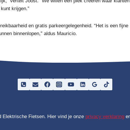
lijk,” vertelt Joost. “We willen een plek creëren waar klanten
 kunt krijgen.”
reikbaarheid en gratis parkeergelegenheid. “Het is een fijne 
kunnen binnenlopen,” aldus Mauricio.
Elektrische Fietsen. Hier vind je onze
privacy verklaring
en