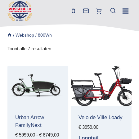
Doorgaan
naar
inhoud
/
Webshop
/
800Wh
Toont alle 7 resultaten
Urban Arrow
Velo de Ville Loady
FamilyNext
€
3959,00
Prijsklasse:
€
5999,00
-
€
6749,00
Longtail