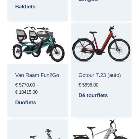
€ 5999,00
Bakfiets
tot
€ 6749,00
Van Raam Fun2Go
Gotour 7.23 (auto)
€
9770,00
-
€
5999,00
Prijsklasse:
€
10415,00
Dé tourfiets
€ 9770,00
Duofiets
tot
€ 10415,00