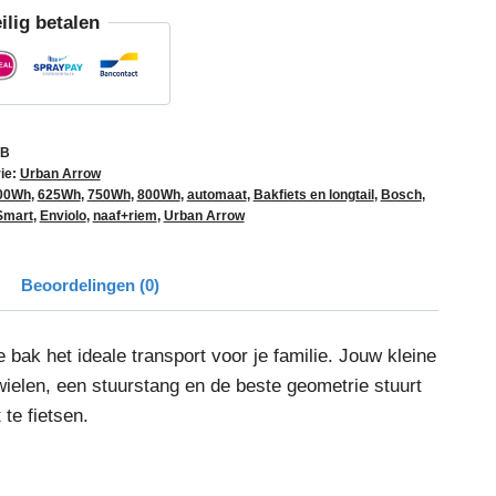
ilig betalen
/B
ie:
Urban Arrow
00Wh
,
625Wh
,
750Wh
,
800Wh
,
automaat
,
Bakfiets en longtail
,
Bosch
,
Smart
,
Enviolo
,
naaf+riem
,
Urban Arrow
Beoordelingen (0)
bak het ideale transport voor je familie. Jouw kleine
 wielen, een stuurstang en de beste geometrie stuurt
te fietsen.