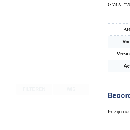
Gratis lev
Kl
Ver
Versn
Ac
FILTEREN
WIS
Beoor
Er zijn no