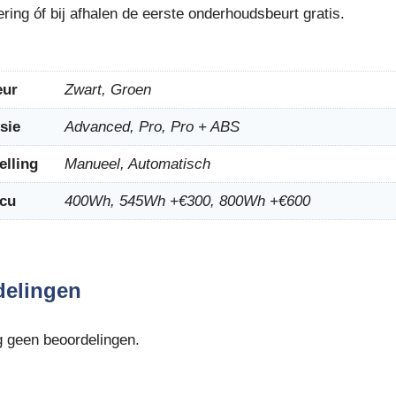
ering óf bij afhalen de eerste onderhoudsbeurt gratis.
eur
Zwart, Groen
sie
Advanced, Pro, Pro + ABS
elling
Manueel, Automatisch
cu
400Wh, 545Wh +€300, 800Wh +€600
delingen
g geen beoordelingen.