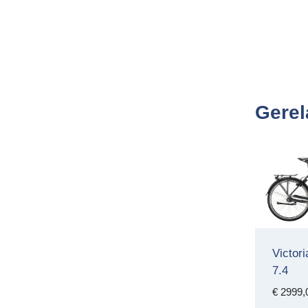
Gerel
Victor
7.4
€
2999,