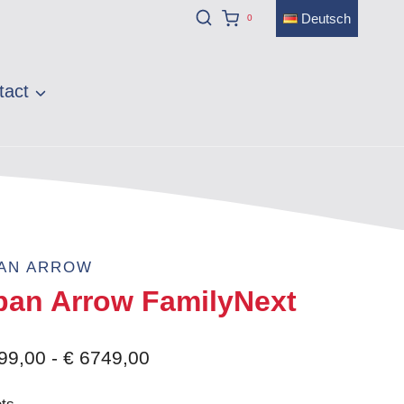
Deutsch
0
tact
AN ARROW
ban Arrow FamilyNext
Prijsklasse:
99,00
-
€
6749,00
€ 5999,00