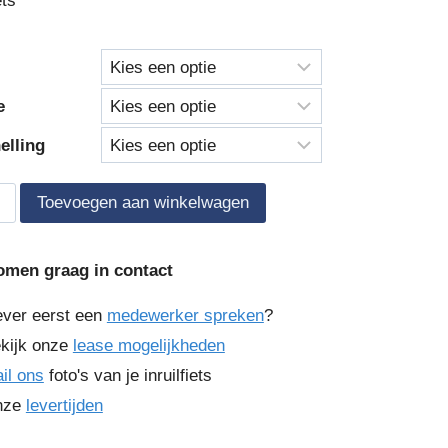
ets
tot
€ 6749,00
e
elling
Toevoegen aan winkelwagen
yNext
omen graag in contact
ever eerst een
medewerker spreken
?
kijk onze
lease mogelijkheden
il ons
foto's van je inruilfiets
nze
levertijden