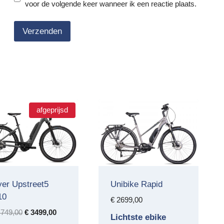
voor de volgende keer wanneer ik een reactie plaats.
afgeprijsd
yer Upstreet5
Unibike Rapid
10
€
2699,00
Oorspronkelijke
Huidige
749,00
€
3499,00
Lichtste ebike
prijs
prijs