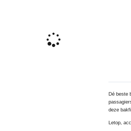
Dé beste b
passagiers
deze bakfi
Letop, ac