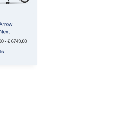
Arrow
Next
Prijsklasse:
00
-
€
6749,00
€ 5999,00
ts
tot
€ 6749,00