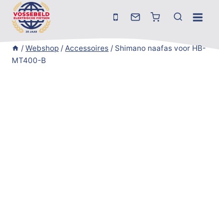
Doorgaan
naar
inhoud
/
Webshop
/
Accessoires
/
Shimano naafas voor HB-
MT400-B