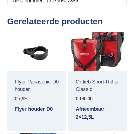
UPC nummer:
192790507385
Gerelateerde producten
Flyer Panasonic D0
Ortlieb Sport-Roller
houder
Classic
€
7,99
€
140,00
Flyer houder D0
Afneembaar
2×12,5L