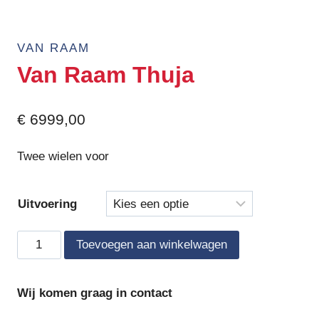
VAN RAAM
Van Raam Thuja
€
6999,00
Twee wielen voor
Uitvoering
Van
Toevoegen aan winkelwagen
Raam
Thuja
Wij komen graag in contact
aantal