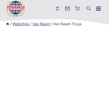
Doorgaan
naar
inhoud
/
Webshop
/
Van Raam
/
Van Raam Thuja