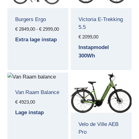
Burgers Ergo
Victoria E-Trekking
5.5
Prijsklasse:
€
2849,00
-
€
2999,00
€ 2849,00
€
2099,00
Extra lage instap
tot
Instapmodel
€ 2999,00
300Wh
Van Raam Balance
€
4923,00
Lage instap
Velo de Ville AEB
Pro