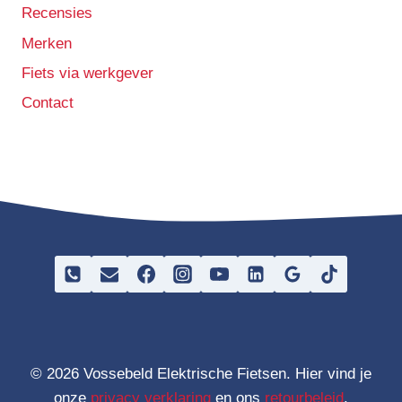
Recensies
Merken
Fiets via werkgever
Contact
© 2026 Vossebeld Elektrische Fietsen. Hier vind je
onze
privacy verklaring
en ons
retourbeleid
.