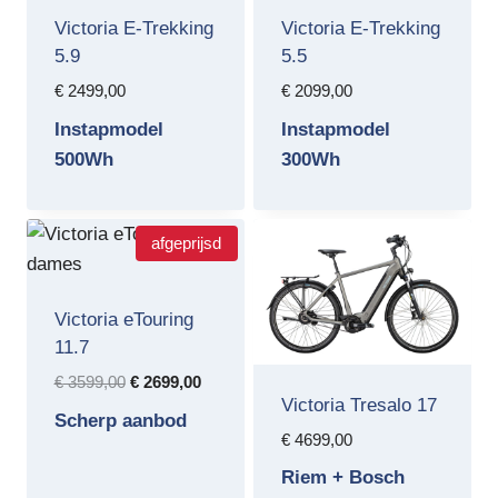
Victoria E-Trekking
Victoria E-Trekking
5.9
5.5
€
2499,00
€
2099,00
Instapmodel
Instapmodel
500Wh
300Wh
afgeprijsd
Victoria eTouring
11.7
Oorspronkelijke
Huidige
€
3599,00
€
2699,00
Victoria Tresalo 17
prijs
prijs
Scherp aanbod
was:
is:
€
4699,00
€ 3599,00.
€ 2699,00.
Riem + Bosch