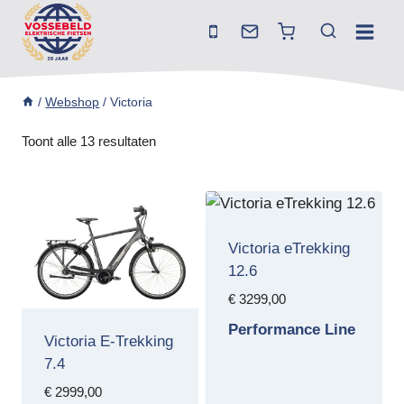
Doorgaan
naar
inhoud
/
Webshop
/
Victoria
Toont alle 13 resultaten
Victoria eTrekking
12.6
€
3299,00
Performance Line
Victoria E-Trekking
7.4
€
2999,00