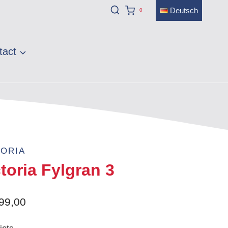
Deutsch
0
tact
TORIA
toria Fylgran 3
99,00