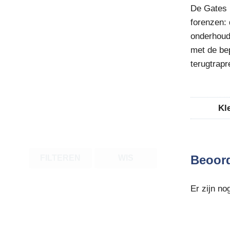
De Gates 
forenzen: 
onderhoud 
met de be
terugtrap
Kl
Beoor
FILTEREN
WIS
Er zijn no