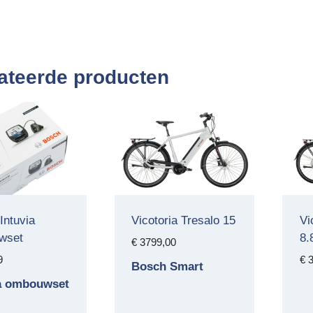
ateerde producten
Intuvia
Vicotoria Tresalo 15
Vi
wset
8.
€
3799,00
9
€
3
Bosch Smart
ia ombouwset