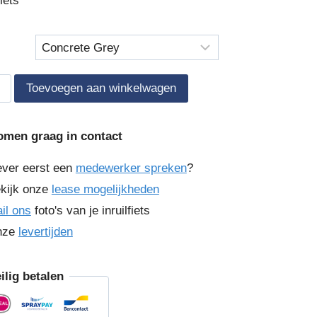
iets
ia
Toevoegen aan winkelwagen
an
omen graag in contact
ever eerst een
medewerker spreken
?
kijk onze
lease mogelijkheden
il ons
foto's van je inruilfiets
nze
levertijden
ilig betalen