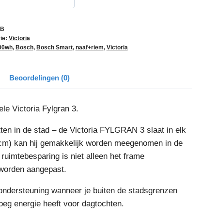
/B
ie:
Victoria
00wh
,
Bosch
,
Bosch Smart
,
naaf+riem
,
Victoria
Beoordelingen (0)
le Victoria Fylgran 3.
tten in de stad – de Victoria FYLGRAN 3 slaat in elk
 cm) kan hij gemakkelijk worden meegenomen in de
ruimtebesparing is niet alleen het frame
 worden aangepast.
ndersteuning wanneer je buiten de stadsgrenzen
oeg energie heeft voor dagtochten.