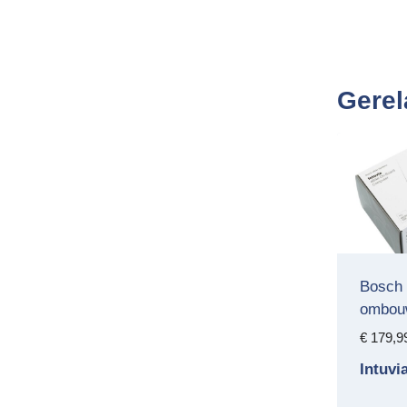
Gerel
Bosch 
ombou
€
179,9
Intuv