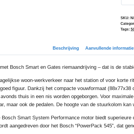
SKU:
N
Categor
Tags:
5
Beschrijving
Aanvullende informatie
met Bosch Smart en Gates riemaandrijving – dat is de stabie
agelijkse woon-werkverkeer naar het station of voor korte ri
 goed figuur. Dankzij het compacte vouwformaat (88x77x38
s avonds thuis in een nis worden opgeborgen. Voor maximale 
r, maar ook de pedalen. De hoogte van de stuurkolom kan
 Bosch Smart System Performance motor biedt superieure o
 wordt aangedreven door het Bosch “PowerPack 545”, dat gen