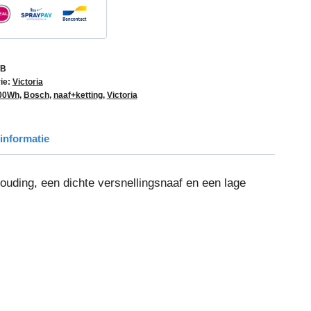
/B
ie:
Victoria
00Wh
,
Bosch
,
naaf+ketting
,
Victoria
informatie
uding, een dichte versnellingsnaaf en een lage