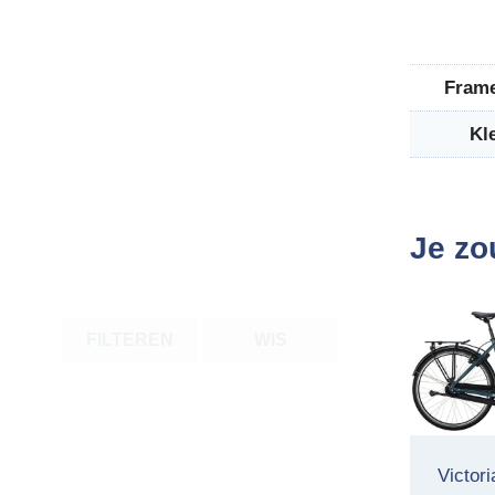
Fram
Kl
Je zo
FILTEREN
WIS
Victor