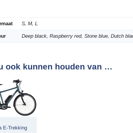
emaat
S, M, L
eur
Deep black, Raspberry red, Stone blue, Dutch bla
u ook kunnen houden van …
ia E-Trekking