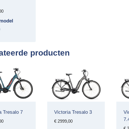
00
pmodel
h
ateerde producten
a Tresalo 7
Victoria Tresalo 3
Vi
7.
00
€
2999,00
€
2