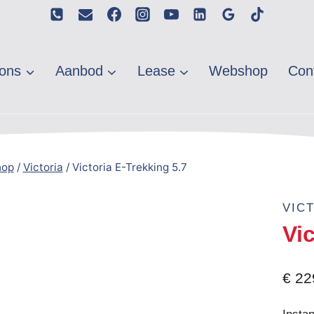
ons
Aanbod
Lease
Webshop
Con
hop
/
Victoria
/
Victoria E-Trekking 5.7
VIC
Vic
€
22