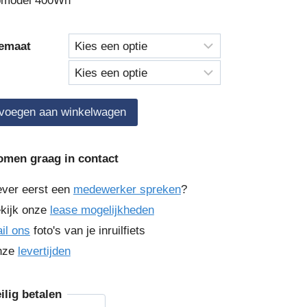
pmodel 400Wh
emaat
ia
voegen aan winkelwagen
ing
omen graag in contact
ever eerst een
medewerker spreken
?
kijk onze
lease mogelijkheden
il ons
foto's van je inruilfiets
nze
levertijden
ilig betalen