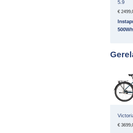
5.9
€
2499,
Insta
500W
Gerel
Victori
€
3699,