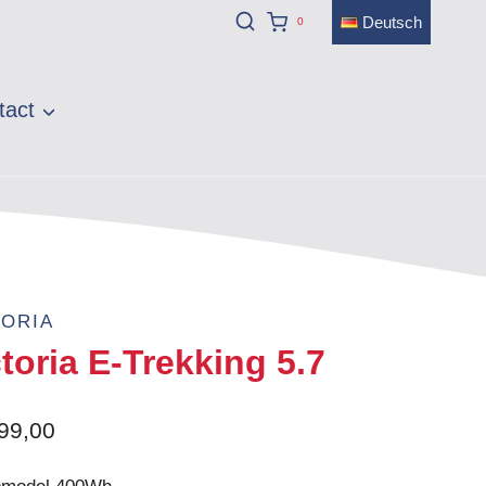
Deutsch
0
tact
TORIA
toria E-Trekking 5.7
99,00