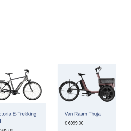
ctoria E-Trekking
Van Raam Thuja
4
€
6999,00
999,00