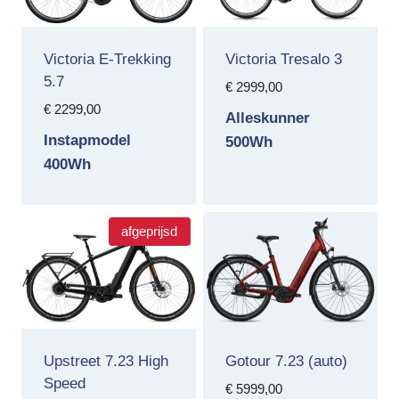
Victoria E-Trekking
Victoria Tresalo 3
5.7
€
2999,00
€
2299,00
Alleskunner
Instapmodel
500Wh
400Wh
afgeprijsd
Upstreet 7.23 High
Gotour 7.23 (auto)
Speed
€
5999,00