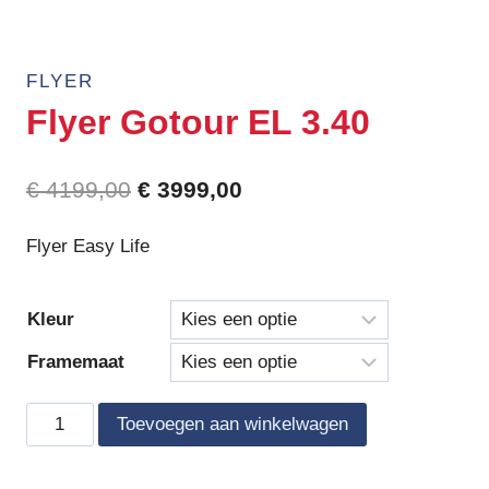
FLYER
Flyer Gotour EL 3.40
Oorspronkelijke
Huidige
€
4199,00
€
3999,00
prijs
prijs
Flyer Easy Life
was:
is:
€ 4199,00.
€ 3999,00.
Kleur
Framemaat
Flyer
Toevoegen aan winkelwagen
Gotour
EL