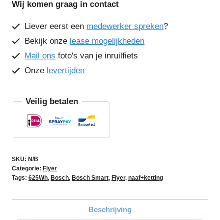
Wij komen graag in contact
3.40
aantal
Liever eerst een
medewerker spreken
?
Bekijk onze
lease mogelijkheden
Mail ons
foto's van je inruilfiets
Onze
levertijden
Veilig betalen
SKU:
N/B
Categorie:
Flyer
Tags:
625Wh
,
Bosch
,
Bosch Smart
,
Flyer
,
naaf+ketting
Beschrijving