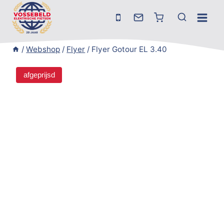
Doorgaan
naar
inhoud
/
Webshop
/
Flyer
/
Flyer Gotour EL 3.40
afgeprijsd