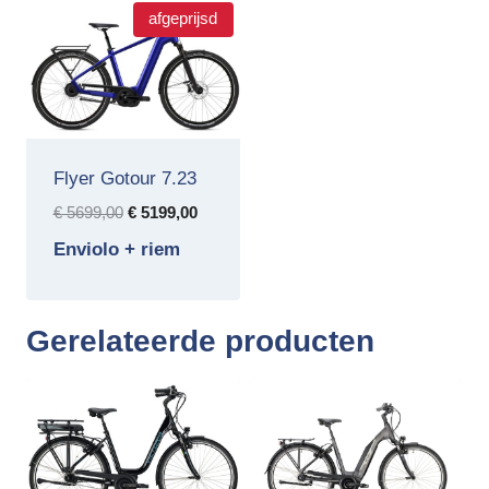
afgeprijsd
Flyer Gotour 7.23
Oorspronkelijke
Huidige
€
5699,00
€
5199,00
prijs
prijs
Enviolo + riem
was:
is:
€ 5699,00.
€ 5199,00.
Gerelateerde producten