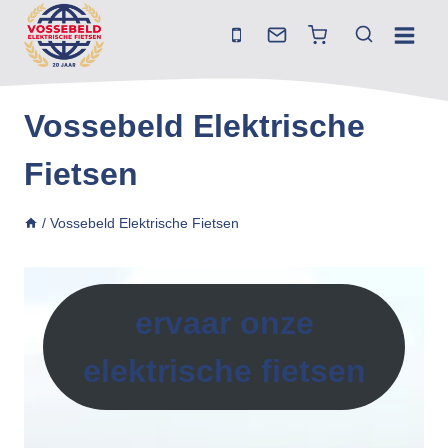
Doorgaan
naar
inhoud
Vossebeld Elektrische
Fietsen
/
Vossebeld Elektrische Fietsen
ervaar onze
elektrische fietsen