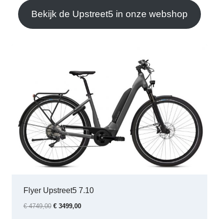
Bekijk de Upstreet5 in onze webshop
Flyer Upstreet5 7.10
O
H
€
4749,00
€
3499,00
o
u