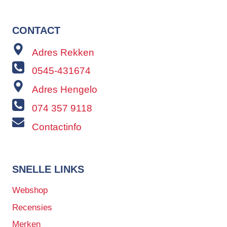
:
0
r
g
€
.
o
e
n
p
CONTACT
4
k
r
7
e
i
Adres Rekken
4
l
j
9
i
s
0545-431674
,
j
i
Adres Hengelo
0
k
s
0
e
:
074 357 9118
.
p
€
r
Contactinfo
i
3
j
4
s
9
w
9
SNELLE LINKS
a
,
s
0
Webshop
:
0
Recensies
€
.
Merken