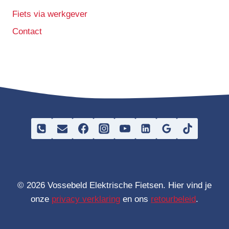
4
2
Fiets via werkgever
4
Contact
9
,
0
0
.
© 2026 Vossebeld Elektrische Fietsen. Hier vind je
onze
privacy verklaring
en ons
retourbeleid
.